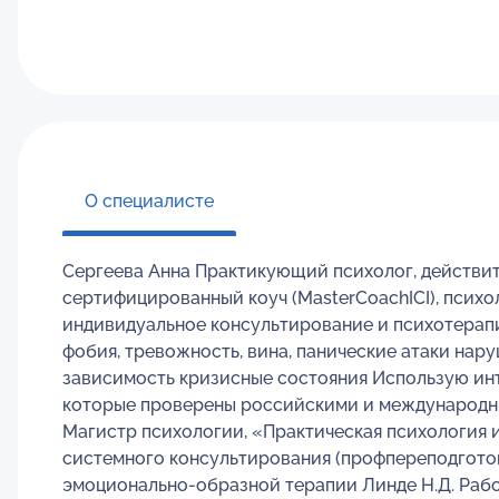
О специалисте
Сергеева Анна Практикующий психолог, действи
сертифицированный коуч (MasterCoachICI), псих
индивидуальное консультирование и психотерап
фобия, тревожность, вина, панические атаки на
зависимость кризисные состояния Использую инт
которые проверены российскими и международны
Магистр психологии, «Практическая психология и
системного консультирования (профпереподготов
эмоционально-образной терапии Линде Н.Д. Рабо