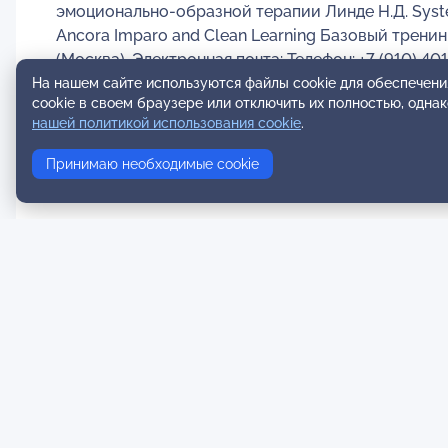
эмоционально-образной терапии Линде Н.Д. System A
Ancora Imparo and Clean Learning Базовый тренин
(Москва). Электронная почта: Телефон: +7 (910) 401
На нашем сайте используются файлы cookie для обеспечени
cookie в своем браузере или отключить их полностью, одна
нашей политикой использования cookie
.
Принимаю необходимые cookie