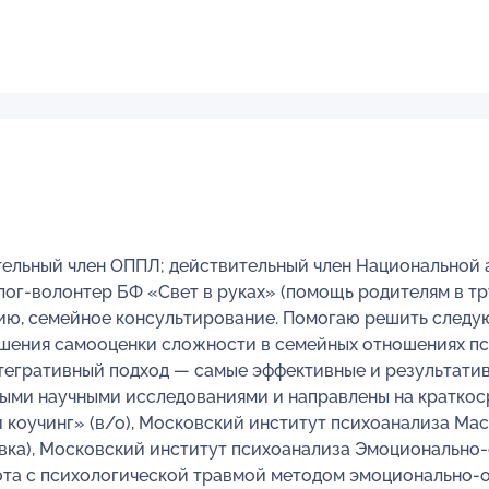
тельный член ОППЛ; действительный член Национальной 
олог-волонтер БФ «Свет в руках» (помощь родителям в 
ию, семейное консультирование. Помогаю решить следу
рушения самооценки сложности в семейных отношениях 
егративный подход — самые эффективные и результатив
ми научными исследованиями и направлены на краткос
 коучинг» (в/о), Московский институт психоанализа Ма
ка), Московский институт психоанализа Эмоционально-о
та с психологической травмой методом эмоционально-об