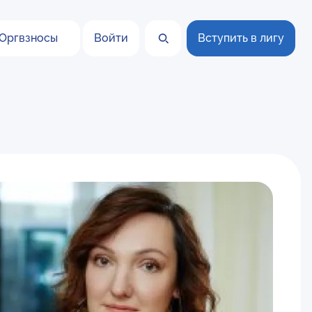
Оргвзносы
Войти
Вступить в лигу