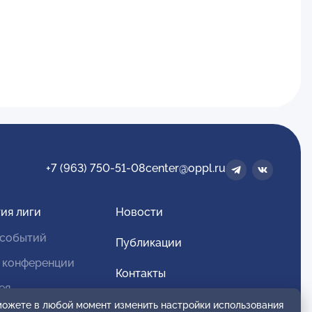
+7 (963) 750-51-08
center@oppl.ru
ия лиги
Новости
 событий
Публикации
 конференции
Контакты
ея
Для спонсоров и партнеров
 можете в любой момент изменить настройки использования