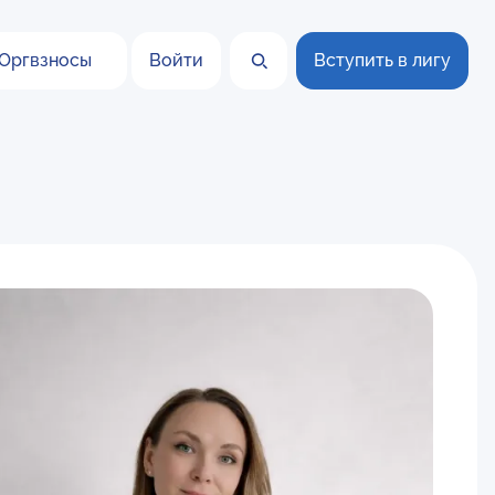
Оргвзносы
Войти
Вступить в лигу