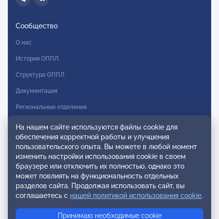
Сообщество
О нас
История ОППЛ
Структура ОППЛ
Документация
Региональные отделения
Комитеты
На нашем сайте используются файлы cookie для
обеспечения корректной работы и улучшения
Модальности
пользовательского опыта. Вы можете в любой момент
Вступление в ОППЛ
изменить настройки использования cookie в своем
браузере или отключить их полностью, однако это
Реестры
может повлиять на функциональность отдельных
разделов сайта. Продолжая использовать сайт, вы
Реестр наблюдательных членов
соглашаетесь с
нашей политикой использования cookie
.
Реестр консультативных членов
Принимаю необходимые cookie