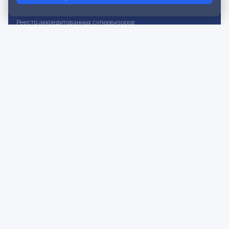
Реестр действительных членов
Реестр аккредитованных супервизоров
Реестр СРО
Сертификация
Сертификация тренеров и преподавателей
Экспертиза и регистрация авторских продуктов
Мероприятия лиги
Календарь событий
Субботние конференции
Фотогалерея
Новости
Публикации