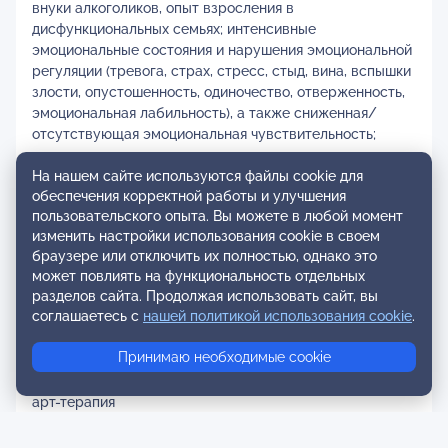
внуки алкоголиков, опыт взросления в
дисфункциональных семьях; интенсивные
эмоциональные состояния и нарушения эмоциональной
регуляции (тревога, страх, стресс, стыд, вина, вспышки
злости, опустошенность, одиночество, отверженность,
эмоциональная лабильность), а также сниженная/
отсутствующая эмоциональная чувствительность;
апатия, тревожные, депрессивные и другие
эмоциональные расстройства; кризисные периоды,
На нашем сайте используются файлы cookie для
обеспечения корректной работы и улучшения
травмирующие события, сложные жизненные
пользовательского опыта. Вы можете в любой момент
ситуации; идентичность и самоопределение: поиск
изменить настройки использования cookie в своем
себя, профессиональная траектория, самооценка и
браузере или отключить их полностью, однако это
самоценность.
может повлиять на функциональность отдельных
разделов сайта. Продолжая использовать сайт, вы
Методы и направления работы:
соглашаетесь с
нашей политикой использования cookie
.
гештальт-терапия
когнитивно-поведенческая терапия (КПТ)
Принимаю необходимые cookie
телесно-ориентированная терапия
кризисная терапия
арт-терапия
гипнотерапия
кинотерапия