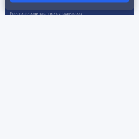
Реестр действительных членов
Реестр аккредитованных супервизоров
Реестр СРО
Сертификация
Сертификация тренеров и преподавателей
Экспертиза и регистрация авторских продуктов
Мероприятия лиги
Календарь событий
Субботние конференции
Фотогалерея
Новости
Публикации