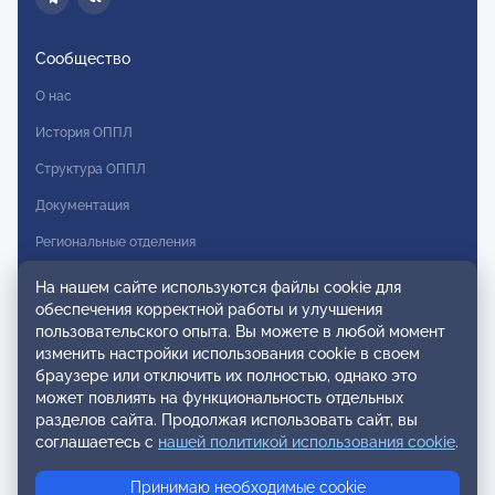
Сообщество
О нас
История ОППЛ
Структура ОППЛ
Документация
Региональные отделения
Комитеты
На нашем сайте используются файлы cookie для
обеспечения корректной работы и улучшения
Модальности
пользовательского опыта. Вы можете в любой момент
Вступление в ОППЛ
изменить настройки использования cookie в своем
браузере или отключить их полностью, однако это
Реестры
может повлиять на функциональность отдельных
разделов сайта. Продолжая использовать сайт, вы
Реестр наблюдательных членов
соглашаетесь с
нашей политикой использования cookie
.
Реестр консультативных членов
Принимаю необходимые cookie