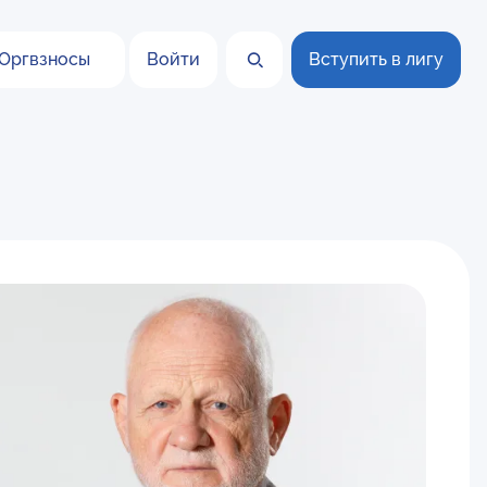
Оргвзносы
Войти
Вступить в лигу