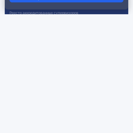
Реестр действительных членов
Реестр аккредитованных супервизоров
Реестр СРО
Сертификация
Сертификация тренеров и преподавателей
Экспертиза и регистрация авторских продуктов
Мероприятия лиги
Календарь событий
Субботние конференции
Фотогалерея
Новости
Публикации