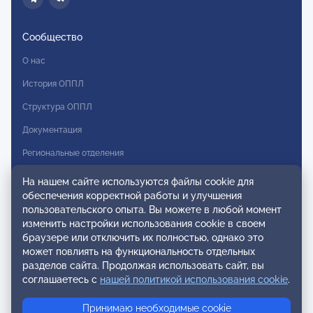
Сообщество
О нас
История ОППЛ
Структура ОППЛ
Документация
Региональные отделения
Комитеты
На нашем сайте используются файлы cookie для
обеспечения корректной работы и улучшения
Модальности
пользовательского опыта. Вы можете в любой момент
Вступление в ОППЛ
изменить настройки использования cookie в своем
браузере или отключить их полностью, однако это
Реестры
может повлиять на функциональность отдельных
разделов сайта. Продолжая использовать сайт, вы
Реестр наблюдательных членов
соглашаетесь с
нашей политикой использования cookie
.
Реестр консультативных членов
Принимаю необходимые cookie