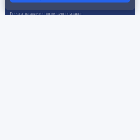
Реестр действительных членов
Реестр аккредитованных супервизоров
Реестр СРО
Сертификация
Сертификация тренеров и преподавателей
Экспертиза и регистрация авторских продуктов
Мероприятия лиги
Календарь событий
Субботние конференции
Фотогалерея
Новости
Публикации