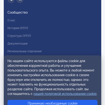
Сообщество
О нас
История ОППЛ
Структура ОППЛ
Документация
Региональные отделения
Комитеты
На нашем сайте используются файлы cookie для
обеспечения корректной работы и улучшения
Модальности
пользовательского опыта. Вы можете в любой момент
Вступление в ОППЛ
изменить настройки использования cookie в своем
браузере или отключить их полностью, однако это
Реестры
может повлиять на функциональность отдельных
разделов сайта. Продолжая использовать сайт, вы
Реестр наблюдательных членов
соглашаетесь с
нашей политикой использования cookie
.
Реестр консультативных членов
Принимаю необходимые cookie