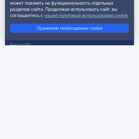
может повлиять на функциональность отдельных
Реестр наблюдательных членов
разделов сайта. Продолжая использовать сайт, вы
Реестр консультативных членов
соглашаетесь с
нашей политикой использования cookie
.
Реестр действительных членов
Принимаю необходимые cookie
Реестр аккредитованных супервизоров
Реестр СРО
Сертификация
Сертификация тренеров и преподавателей
Экспертиза и регистрация авторских продуктов
Мероприятия лиги
Календарь событий
Субботние конференции
Фотогалерея
Новости