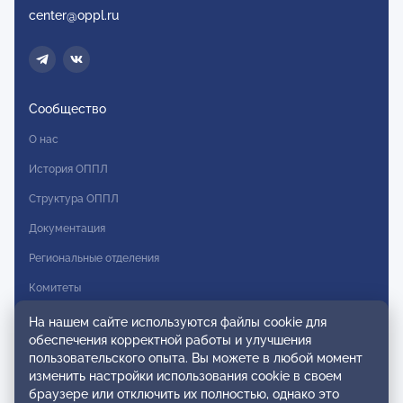
center@oppl.ru
Сообщество
О нас
История ОППЛ
Структура ОППЛ
Документация
Региональные отделения
Комитеты
Модальности
На нашем сайте используются файлы cookie для
обеспечения корректной работы и улучшения
Вступление в ОППЛ
пользовательского опыта. Вы можете в любой момент
изменить настройки использования cookie в своем
Реестры
браузере или отключить их полностью, однако это